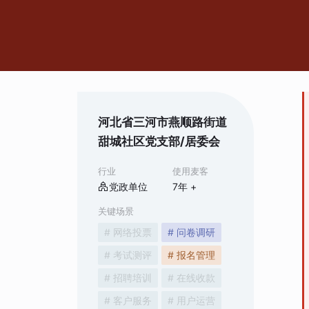
河北省三河市燕顺路街道
甜城社区党支部/居委会
行业
使用麦客
党政单位
7
年 +
关键场景
# 网络投票
# 问卷调研
# 考试测评
# 报名管理
# 招聘培训
# 在线收款
# 客户服务
# 用户运营