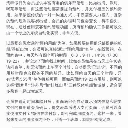
湾畔假日为会员提供丰富有趣的俱乐部活动，比如出海、派对、
喝茶等活动，而这些活动都需要提前预约，并支付相应的预约费
用。如果按照传统的一对一沟通方式，不仅需要人力投入，复杂
的预约规则很容易出错，会员的办理时间也会变长，得不偿失。
现在，通过使用麦客预约管理功能，所有预约确认工作都可以交
由一个专业的系统自动化实现，非常方便。
以最受会员欢迎的“预约用船”为例。如果想要使用俱乐部提供的帆
船/游艇出海，会员可以直接通过“预约用船”表单，在线预约。在
预约表中，每天均有四个可约时段（6-8，9-11，14:30-17:30，
19-22），并设定了预约截止时间，比如会员如果在当天上午10点
访问表单，则无法预约上午两个时段，自动提示“已过期”。不同的
用船时段也会配备不同的船只。比如预约白天的三个时段，只
有“宏恩555号”单体帆船可用，而如果预约19-22点用船，则可以
选择“圆梦号”“涉外号”和“桂峰山号”三种双体帆船和游艇，适合更
多乘客一起出海游玩。
会员在选定时间和船只后，页面底部会自动展示预约信息和需要
支付的费用请会员确认，提交表单后进入支付页面，会员可以直
接使用支付宝/微信在线付款，即可完成用船预约。这样一来，看
起来复杂的用船预约业务，只需一个表单，就能轻松搞定成。